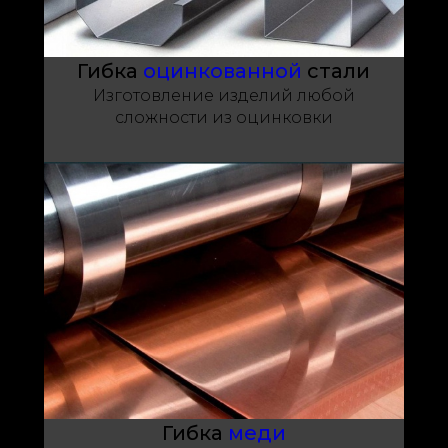
Гибка
оцинкованной
стали
Изготовление изделий любой
сложности из оцинковки
Гибка
меди